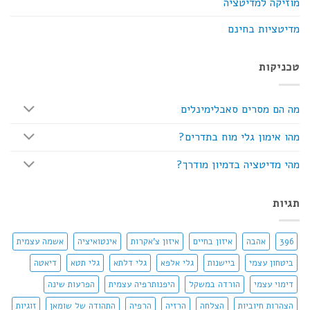
מוזיקה למדיטציה
מדיטציות בחינם
טכניקות
מה הם מסרים סאבלימינלים
מהו אימון גלי מוח בתדרים?
מהי מדיטציה בדמיון מודרך?
תגיות
396
אהבה
איזון בחיים
איזון צ'אקרות
אינטואיציה
אשמה עצמית
ביטחון עצמי
ביישנות
גלי אלפא
גלי דלתא
גלי תטא
דיאטה
דימוי עצמי
הורדה במשקל
היפנותרפיה עצמית
הפרעות שינה
הצהרות חיוביות
הצלחה
הרזיה
הרפיה
התהודה של שומאן
זוגיות