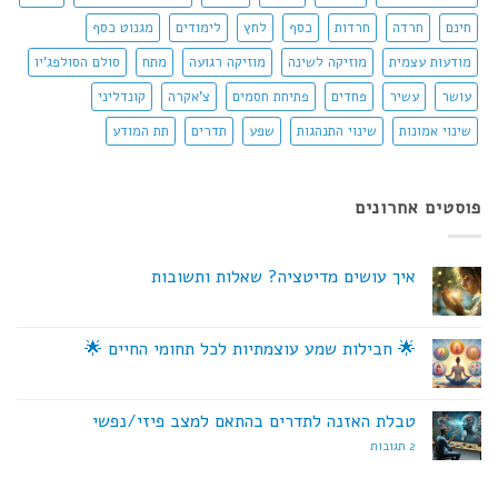
חינם
חרדה
חרדות
כסף
לחץ
לימודים
מגנוט כסף
מודעות עצמית
מוזיקה לשינה
מוזיקה רגועה
מתח
סולם הסולפג'יו
עושר
עשיר
פחדים
פתיחת חסמים
צ'אקרה
קונדליני
שינוי אמונות
שינוי התנהגות
שפע
תדרים
תת המודע
פוסטים אחרונים
איך עושים מדיטציה? שאלות ותשובות
אין
תגובות
על
איך
🌟 חבילות שמע עוצמתיות לכל תחומי החיים 🌟
עושים
מדיטציה?
אין
שאלות
תגובות
על
ותשובות
🌟
טבלת האזנה לתדרים בהתאם למצב פיזי/נפשי
חבילות
שמע
על
2 תגובות
עוצמתיות
טבלת
לכל
האזנה
תחומי
לתדרים