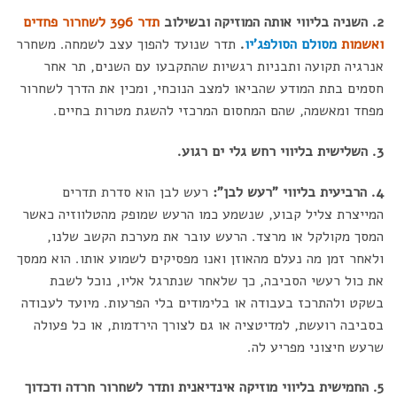
2. השניה בליווי אותה המוזיקה ובשילוב
תדר 396 לשחרור פחדים
ואשמות
מסולם הסולפג'יו
.
תדר שנועד להפוך עצב לשמחה. משחרר
אנרגיה תקועה ותבניות רגשיות שהתקבעו עם השנים, תר אחר
חסמים בתת המודע שהביאו למצב הנוכחי, ומכין את הדרך לשחרור
מפחד ומאשמה, שהם המחסום המרכזי להשגת מטרות בחיים.
3. השלישית בליווי רחש גלי ים רגוע.
4. הרביעית בליווי "רעש לבן":
רעש לבן הוא סדרת תדרים
המייצרת צליל קבוע, שנשמע כמו הרעש שמופק מהטלווזיה כאשר
המסך מקולקל או מרצד. הרעש עובר את מערכת הקשב שלנו,
ולאחר זמן מה נעלם מהאוזן ואנו מפסיקים לשמוע אותו. הוא ממסך
את כול רעשי הסביבה, כך שלאחר שנתרגל אליו, נוכל לשבת
בשקט ולהתרכז בעבודה או בלימודים בלי הפרעות. מיועד לעבודה
בסביבה רועשת, למדיטציה או גם לצורך הירדמות, או כל פעולה
שרעש חיצוני מפריע לה.
5. החמישית בליווי מוזיקה אינדיאנית ותדר לשחרור חרדה ודכדוך