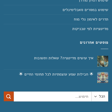
שימוש דמיון מודרך
שימוש במסרים סאבלימינלים
תדרים לאימון גלי מוח
מדיטציות לפי טכניקות
פוסטים אחרונים
איך עושים מדיטציה? שאלות ותשובות
אין
תגובות
על
איך
🌟 חבילות שמע עוצמתיות לכל תחומי החיים 🌟
עושים
מדיטציה?
אין
שאלות
תגובות
על
ותשובות
🌟
חבילות
חיפוש
שמע
עוצמתיות
עבור:
לכל
תחומי
החיים
🌟