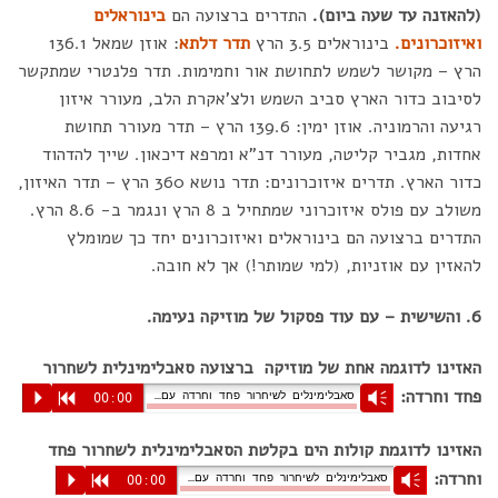
(להאזנה עד שעה ביום).
התדרים ברצועה הם
בינוראלים
ואיזוכרונים.
בינוראלים 3.5 הרץ
תדר דלתא
: אוזן שמאל 136.1
הרץ – מקושר לשמש לתחושת אור וחמימות. תדר פלנטרי שמתקשר
לסיבוב כדור הארץ סביב השמש ולצ'אקרת הלב, מעורר איזון
רגיעה והרמוניה. אוזן ימין: 139.6 הרץ – תדר מעורר תחושת
אחדות, מגביר קליטה, מעורר דנ"א ומרפא דיכאון. שייך להדהוד
כדור הארץ. תדרים איזוכרונים: תדר נושא 360 הרץ – תדר האיזון,
משולב עם פולס איזוכרוני שמתחיל ב 8 הרץ ונגמר ב- 8.6 הרץ.
התדרים ברצועה הם בינוראלים ואיזוכרונים יחד כך שמומלץ
להאזין עם אוזניות, (למי שמותר!) אך לא חובה.
6. והשישית – עם עוד פסקול של מוזיקה נעימה.
האזינו לדוגמה אחת של מוזיקה ברצועה סאבלימינלית לשחרור
פחד וחרדה:
סאבלימינלים לשיחרור פחד וחרדה עם מוזיקה
P
R
00:00
Vm
האזינו לדוגמת קולות הים בקלטת הסאבלימינלית לשחרור פחד
וחרדה:
סאבלימינלים לשיחרור פחד וחרדה עם רחש גלי ים
P
R
00:00
Vm