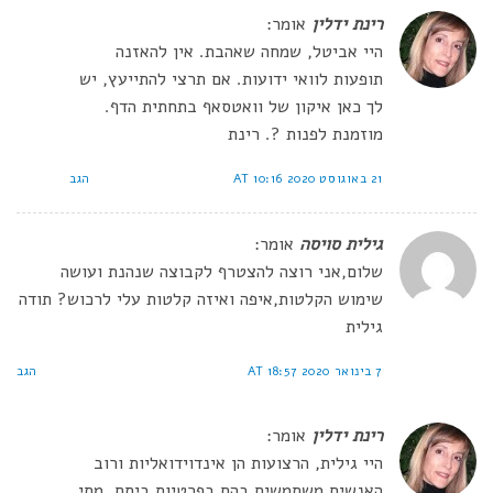
רינת ידלין
אומר:
היי אביטל, שמחה שאהבת. אין להאזנה
תופעות לוואי ידועות. אם תרצי להתייעץ, יש
לך כאן איקון של וואטסאף בתחתית הדף.
מוזמנת לפנות ?. רינת
21 באוגוסט 2020 AT 10:16
הגב
גילית סויסה
אומר:
שלום,אני רוצה להצטרף לקבוצה שנהנת ועושה
שימוש הקלטות,איפה ואיזה קלטות עלי לרכוש? תודה
גילית
7 בינואר 2020 AT 18:57
הגב
רינת ידלין
אומר:
היי גילית, הרצועות הן אינדוידואליות ורוב
האנשים משתמשים בהם בפרטיות ביתם, מתי