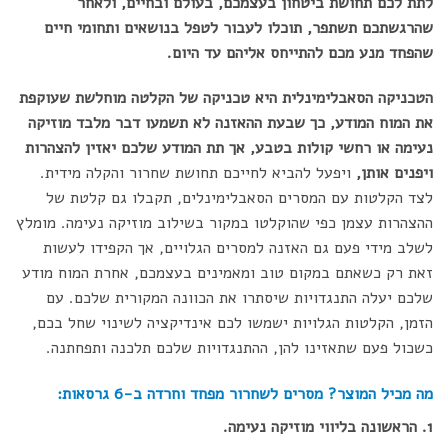
לתת לכם תחושת ביטחון בעצמכם, בעולם ובחיים, ולאחר
שהרגשתכם תשתפר, תוכלו לעבור לטפל בנושאים ותחומי חיים
שהפחד מנע מכם להתייחס אליהם עד היום.
הטכניקה הסאבלימינלית היא טכניקה של הקלטה מוחלשת שעוקפת
את המוח המודע, כך שבעת ההאזנה לא תשמעו דבר מלבד מוזיקה
נעימה או רחשי קולות בטבע, אך תת המודע שלכם יאזין להצהרות
ויפנים אותן,
ויפעל להביא לחייכם תחושת שחרור והקלה מידית.
לצד הקלטות עם המסרים הסאבלימינלים, תקבלו גם קלטת של
ההצהרות עצמן כפי שהוקלטו במקור בשילוב מוזיקה נעימה. מומלץ
לשלב מידי פעם גם האזנה למסרים הגלויים, אך הקפידו לעשות
זאת רק כשאתם במקום טוב ומאמינים בעצמכם, אחרת המוח מודע
שלכם יעלה התנגדויות שיסתרו את הכוונה המקורית שלכם. עם
הזמן, הקלטות הגלויות ישמשו לכם אינדיקציה לשינוי שחל בכם,
כשכול פעם שתאזינו להן, ההתנגדויות שלכם תלכנה ותפחתנה.
מה מכיל המוצר? מסרים לשחרור מפחד וחרדה ב-6 גרסאות:
1. הראשונה בליווי מוזיקה נעימה.