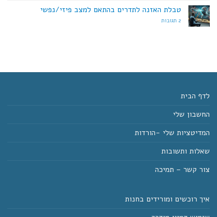
על
ותשובות
🌟
טבלת האזנה לתדרים בהתאם למצב פיזי/נפשי
חבילות
שמע
על
2 תגובות
עוצמתיות
טבלת
לכל
האזנה
תחומי
לתדרים
החיים
בהתאם
🌟
למצב
פיזי/נפשי
לדף הבית
החשבון שלי
המדיטציות שלי -הורדות
שאלות ותשובות
צור קשר – תמיכה
איך רוכשים ומורידים בחנות