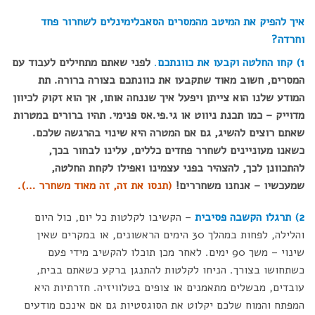
איך להפיק את המיטב מהמסרים הסאבלימינלים לשחרור פחד
וחרדה?
1) קחו החלטה וקבעו את כוונתכם
.
לפני שאתם מתחילים לעבוד עם
המסרים, חשוב מאוד שתקבעו את כוונתכם בצורה ברורה. תת
המודע שלנו הוא צייתן ויפעל איך שננחה אותו, אך הוא זקוק לכיוון
מדוייק – כמו תכנת ניווט או גי.פי.אס פנימי. תהיו ברורים במטרות
שאתם רוצים להשיג, גם אם המטרה היא שינוי בהרגשה שלכם.
כשאנו מעוניינים לשחרר פחדים כללים, עלינו לבחור בכך,
להתכוונן לכך, להצהיר בפני עצמינו ואפילו לקחת החלטה,
שמעכשיו – אנחנו משחררים!
(תנסו את זה, זה מאוד משחרר …).
2) תרגלו הקשבה פסיבית
– הקשיבו לקלטות כל יום, כול היום
והלילה, לפחות במהלך 30 הימים הראשונים, או במקרים שאין
שינוי – משך 90 ימים. לאחר מכן תוכלו להקשיב מידי פעם
כשתחושו בצורך. הניחו לקלטות להתנגן ברקע כשאתם בבית,
עובדים, מבשלים מתאמנים או צופים בטלוויזיה. חזרתיות היא
המפתח והמוח שלכם יקלוט את הסוגסטיות גם אם אינכם מודעים