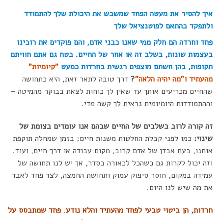
איך להסיר את מעטה הפחד שמשבש את היכולת שלך להתמודד
ולתפקד בהתאם לפוטנציאל שלך
פחד וחרדה הם חלק ממי שאנו כבני אדם, והם פוקדים את רובינו
בעצמות שונות, בשלב זה או אחר של החיים. בטח גם אתם חוויתם
תקופות, בהן חשתם מוצפים רגשית בחרדות כמעט
"קיומיות"
מהעתיד ו"מה יהיה הלאה"
?
דרך טובה לתאר זאת, היא כתחושה
שהחיים מכריעים אותך עד שאין לך כוחות לצאת בבוקר מהמיטה –
וההתמודדות היומיומית נראית לך קשה מדי.
זה קורה לרוב בשלבים של החיים שבהם אנו עומדים בצומת של
שינוי:
כמו לפני קבלת החלטות משנות חיים; בזמן שמחלה תוקפת
אותנו, בעת אבדן של אדם קרוב, מקום עבודה או דרך חיים, ועוד.
וזה יכול לקרות גם כשהכל לכאורה בסדר, אך יש לנו תחושה של
עמידה במקום, חוסר סיפוק עמוק ותחושת החמצה, לצד פחד לאבד
את מה שיש לנו היום.
חרדות, הן ביטוי טבעי לפחד מהעתיד והלא נודע
.
פחד שמתבסס על