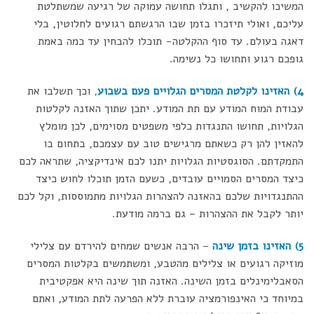
המשיכו להקשיב , ותגלו תחושה עמוקה של רגיעה שמשתלטת
עליכם, ואולי תיזכרו בזמן שבו הרגשתם רגועים לחלוטין, בלי
דאגה בעולם. עד סוף ההקלטה- תוכלו להבחין עד כמה באמת
גופכם רגוע ותחושו כל נשימה.
4) האזינו לקלטת המסרים הגלויים פעם בשבוע
,
וכך תשלבו את
עבודת המוח המודע עם תת המודע. יתכן שתוך האזנה לקלטות
הגלויות, תחושו התנגדות כלפי משפטים מסוימים, לכן מומלץ
להאזין להן רק כשאתם מרגישים טוב עם עצמכם, בתחום בו
התמקדתם. הסוגסטיות הגלויות יתנו לכם אינדיקציה, שתראה לכם
כיצד המסרים הסמויים עובדים, כשעם הזמן תוכלו לחוש כיצד
ההתנגדויות שלכם בהאזנה להצהרות הגלויות מתמוססות, וקל לכם
יותר לקבל את ההצהרות – גם ברמה מודעת.
5) האזינו בזמן שינה
– הרבה אנשים שמחים להירדם עם צלילי
מוזיקה רגועים או צלילים מהטבע, ומשתמשים בקלטות המסרים
הסאבלימינלים בזמן השינה. האזנה תוך שינה היא אפקטיבית
במיוחד כי האינפורמציה עוברת ללא הפרעה לתת המודע, ואתם