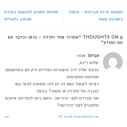
הפחתת חרדה חברתית – טיפול
פתיחת חסמים להגשמה בעזרת
בשכנוע עצמי
שכתוב גלגולים
9 THOUGHTS ON “
שחרור פחד וחרדה – בואו ונדבר עם
תת המודע
”
אביטל
אומר:
שלום רינת,
הגעתי אליך דרך ההצהרות הגלויות ורק הם כשלעצמם
מחזקות ומעצימות.
רציתי לשאול האם זה יש לזה תופעות לוואי כמו
הגברה של החרדה או משהו? בנוסף
אני מבררת לפני הרכישה. והאם ניתן להתייעץ איתכם
טלפונית לפני הרכישה?
20 באוגוסט 2020 AT 22:05
הגב