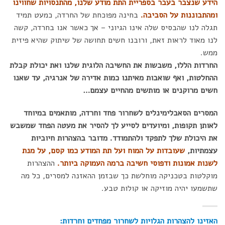
הידע שנצבר בעבר בספריית התת מודע שלנו, מהתנסויות שחווינו
ומהתבוננות על הסביבה.
בחינה מפוכחת של החרדה, כמעט תמיד
תגלה לנו שהבסיס שלה אינו הגיוני – אך כאשר אנו בחרדה, קשה
לנו מאוד לראות זאת, ורובנו חשים תחושה של שיתוק שהיא פיזית
ממש.
החרדות הללו, משבשות את החשיבה הלוגית שלנו ואת יכולת קבלת
ההחלטות, ואף שואבות מאיתנו כמות אדירה של אנרגיה, עד שאנו
חשים מרוקנים או מותשים מהחיים עצמם…
המסרים הסאבלימינלים לשחרור פחד וחרדה, מותאמים במיוחד
לאותן תקופות, ומיועדים לסייע לך להסיר את מעטה הפחד שמשבש
את היכולת שלך לתפקד ולהתמודד. מדובר בהצהרות חיוביות
עצמתיות,
שעובדות על המוח ועל תת המודע כמו קסם, על מנת
לשנות אמונות ודפוסי חשיבה ברמה העמוקה ביותר.
ההצהרות
מוקלטות בטכניקה מוחלשת כך שבזמן ההאזנה למסרים, כל מה
שתשמעו יהיה מוזיקה או קולות טבע.
האזינו להצהרות הגלויות לשחרור מפחדים וחרדות: