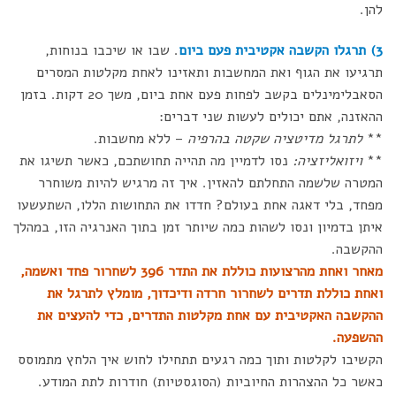
להן.
3) תרגלו הקשבה אקטיבית פעם ביום
. שבו או שיכבו בנוחות,
תרגיעו את הגוף ואת המחשבות ותאזינו לאחת מקלטות המסרים
הסאבלימינלים בקשב לפחות פעם אחת ביום, משך 20 דקות. בזמן
ההאזנה, אתם יכולים לעשות שני דברים:
**
לתרגל מדיטציה שקטה בהרפיה
– ללא מחשבות.
**
ויזואליזציה:
נסו לדמיין מה תהייה תחושתכם, כאשר תשיגו את
המטרה שלשמה התחלתם להאזין. איך זה מרגיש להיות משוחרר
מפחד, בלי דאגה אחת בעולם? חדדו את התחושות הללו, השתעשעו
איתן בדמיון ונסו לשהות כמה שיותר זמן בתוך האנרגיה הזו, במהלך
ההקשבה.
מאחר ואחת מהרצועות כוללת את התדר 396 לשחרור פחד ואשמה,
ואחת כוללת תדרים לשחרור חרדה ודיכדוך, מומלץ לתרגל את
ההקשבה האקטיבית עם אחת מקלטות התדרים, כדי להעצים את
ההשפעה.
הקשיבו לקלטות ותוך כמה רגעים תתחילו לחוש איך הלחץ מתמוסס
כאשר כל ההצהרות החיוביות (הסוגסטיות) חודרות לתת המודע.