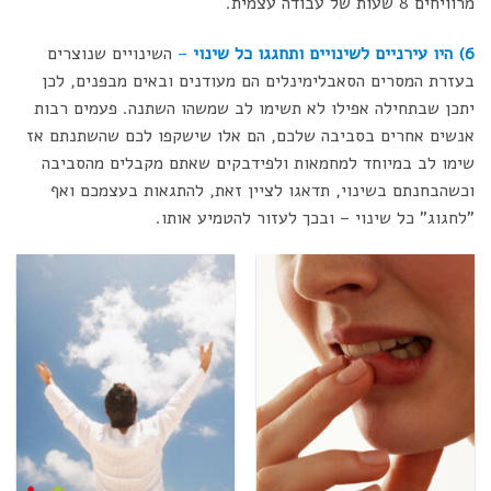
מרוויחים 8 שעות של עבודה עצמית.
6) היו עירניים לשינויים ותחגגו כל שינוי
–
השינויים שנוצרים
בעזרת המסרים הסאבלימינלים הם מעודנים ובאים מבפנים, לכן
יתכן שבתחילה אפילו לא תשימו לב שמשהו השתנה. פעמים רבות
אנשים אחרים בסביבה שלכם, הם אלו שישקפו לכם שהשתנתם אז
שימו לב במיוחד למחמאות ולפידבקים שאתם מקבלים מהסביבה
וכשהבחנתם בשינוי, תדאגו לציין זאת, להתגאות בעצמכם ואף
"לחגוג" כל שינוי – ובכך לעזור להטמיע אותו.