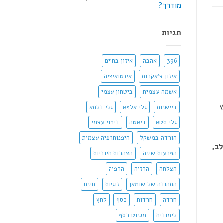
מודרך?
תגיות
396
אהבה
איזון בחיים
איזון צ'אקרות
אינטואיציה
אשמה עצמית
ביטחון עצמי
ץ
ביישנות
גלי אלפא
גלי דלתא
גלי תטא
דיאטה
דימוי עצמי
הורדה במשקל
היפנותרפיה עצמית
לב,
הפרעות שינה
הצהרות חיוביות
הצלחה
הרזיה
הרפיה
התהודה של שומאן
זוגיות
חינם
חרדה
חרדות
כסף
לחץ
לימודים
מגנוט כסף