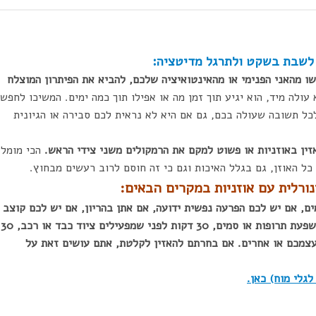
 לשבת בשקט ולתרגל מדיטציה:
ו מהאני הפנימי או מהאינטואיציה שלכם, להביא את הפיתרון המוצלח
עולה מיד, הוא יגיע תוך זמן מה או אפילו תוך כמה ימים. המשיכו לחפש
כל תשובה שעולה בכם, גם אם היא לא נראית לכם סבירה או הגיונית
זין באוזניות או פשוט למקם את הרמקולים משני צידי הראש.
הכי מומל
כל האוזן, גם בגלל האיכות וגם כי זה חוסם לרוב רעשים מבחוץ.
נורלית עם אוזניות במקרים הבאים:
ם, אם יש לכם הפרעה נפשית ידועה, אם אתן בהריון, אם יש לכם קוצב 
אם יש לכם רגישות גבוהה לאור, אם אתם תחת השפעת תרופות או סמים, 30 דקות לפני שמפעילים ציוד כבד או רכב, 30
 עצמכם או אחרים. אם בחרתם להאזין לקלטת, אתם עושים זאת על
לגלי מוח) כאן.