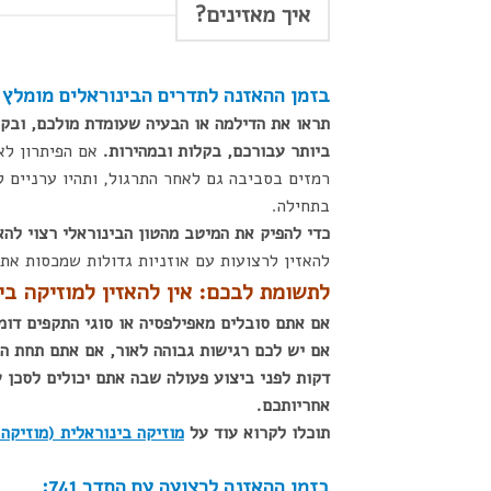
איך מאזינים?
בזמן ההאזנה ל
תדרים הבינורא
לים מומלץ
תראו את הדילמה או הבעיה שעומדת מולכם, ובקש
ביותר עבורכם, בקלות ובמהירות.
אם הפיתרון לא 
רמזים בסביבה גם לאחר התרגול, ותהיו ערניים ל
בתחילה.
כדי להפיק את המיטב מהטון הבינוראלי רצוי להא
להאזין לרצועות עם אוזניות גדולות שמכסות את 
לתשומת לבכם: אין להאזין למוזיקה בי
אם אתם סובלים מאפילפסיה או סוגי התקפים דומי
דקות לפני ביצוע פעולה שבה אתם יכולים לסכן
אחריותכם.
תוכלו לקרוא עוד על
מוזיקה בינוראלית (מוזיקה 
בזמן ההאזנה לרצועה עם התדר 741: