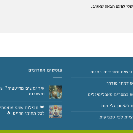
שלי לפעם הבאה שאגיב.
פוסטים אחרונים
וכשים ומורידים בחנות
 דמיון מודרך
איך עושים מדיטציה? ש
ותשובות
 במסרים סאבלימינלים
אין
תגובות
 לאימון גלי מוח
🌟 חבילות שמע עוצמתי
על
איך
לכל תחומי החיים 🌟
עושים
יות לפי טכניקות
מדיטציה?
אין
שאלות
תגובות
על
ותשובות
🌟