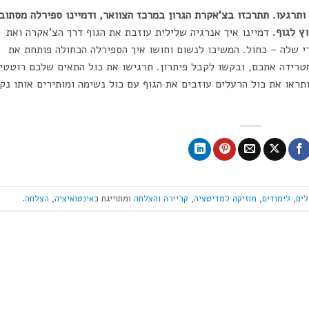
ותרגעו. תתרכזו בצ'אקרת הגרון במרכז הצוואר, ודמיינו ספירלה מסתוב
ץ לגוף.
דמיינו איך אנרגיה שלילית עוזבת את הגוף דרך הצ'אקרה ואת
 שלה – כחול. המשיכו לנשום וחושו איך הספירלה הכחולה פותחת את
טרידה אתכם, ובקשו לקבל פיתרון. תרגישו את כול התאים שלכם רוטטי
תראו את כול הרעלים עוזבים את הגוף עם כול נשימה ומותירים אותו נקי
לים
,
לימודים
,
מוזיקה למדיטציה
,
קריירה והצלחה
ומתוייגת כ
אינטואיציה
,
הצלחה
.