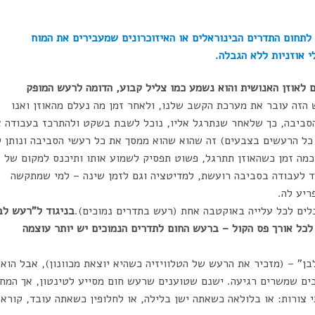
 לתחום התדרים הבינוראלים או האיזוכרונים שמעבירים את המוח
 אוזניות ללא הגבלה.
לאוזן האנושית והוא נשמע כמו צליל קבוע, הדומה לרעש המופק
הזה עובר את מערכת הקשב שלנו, ולאחר זמן מה נעלם מהאוזן ואנו
הסביבה, כך שלאחר שנתרגל אליו, נוכל לשבת בשקט ולהתרכז בעבודה א
 כל הרעשים בצבעים) זה שהוא שהוא ממסך את כל רעשי הסביבה ונותן ל
מה זמן כשהאוזן תתרגל, פשוט תפסיק לשמוע אותו ותיכנס למקום של
ועד לעבודה בסביבה רועשת, למדיטציה וגם לזמן שינה – למי שמתקשה
ריע לה.
בניגוד ל"רעש לב
כל אורך פס הקול – ברעש החום לתדרים הנמוכים יש יותר עוצמה
ן" – (מזכיר את הרעש של הטלוויזיה כשהיא יוצאת מכוונון), אבל הוא
מוכים שמשרים רגיעה. ישנם שטוענים שרעש חום מסייע לטינטון, אך המח
י צורות: או בלולאה כשאתה ישן בלילה, או לחלופין כשאתה עובד, קורא,