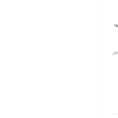
ני
לב,