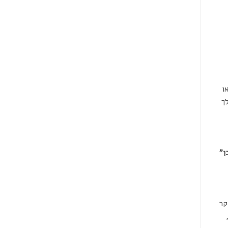
ו
ך
ן"
קר