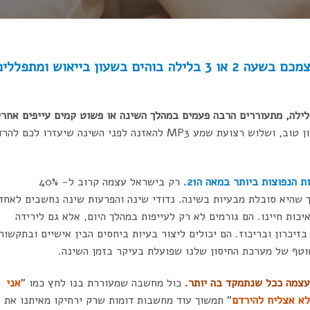
לא נרדמים? כמה פעמים מצאתם את עצמכם בשעה 2 או 3 בלילה בוהים בשעון בייאוש ומתפלל
ילה, מתעוררים הרבה פעמים במהלך השינה או פשוט קמים עייפים אחרי
הנה כמה טיפים שיסייעו לכם לישון טוב, ושלוש רצועת שמע MP3 להאזנה לפני השינה שיעזרו לכם ל
הנפוצות ביותר במאה ה21.
רק בישראל עצמה קרוב ל- 40%
ת (מעל גיל 20) מעידה על כך שהיא סובלת מבעיות בשינה. נדודי שינה והפרעות שינה נחשבים לאחד
ות חיינו. הם גורמים לא רק לעייפות במהלך היום, אלא גם לירידה
זיכרון ובריכוז. הם יכולים ליצור בעיות ביחסים הבין אישיים ובתקשור
וטף של מערכת החיסון שלנו שפועלת בעיקר בזמן השינה.
 עצמה ככל שנתמקד בה יותר.
כול מחשבה שמעוררת בנו לחץ כמו "
אני
לא אצליח להירדם
" תמשוך עוד מחשבות דומות שרק ירחיקו מאיתנו את