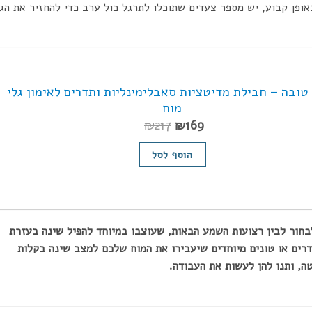
אופן קבוע, יש מספר צעדים שתוכלו לתרגל כול ערב כדי להחזיר את הגו
טובה – חבילת מדיטציות סאבלימינליות ותדרים לאימון גלי
מוח
המחיר
המחיר
₪
217
₪
169
הנוכחי
המקורי
הוא:
היה:
הוסף לסל
₪217.
₪169.
לבחור לבין רצועות השמע הבאות, שעוצבו במיוחד להפיל שינה בעזרת
דרים או טונים מיוחדים שיעבירו את המוח שלכם למצב שינה בקלות
ה, ותנו להן לעשות את העבודה.