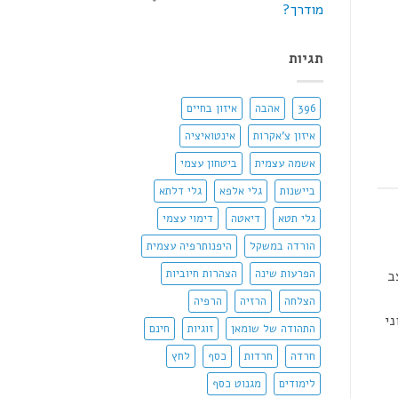
מודרך?
תגיות
396
אהבה
איזון בחיים
איזון צ'אקרות
אינטואיציה
אשמה עצמית
ביטחון עצמי
ביישנות
גלי אלפא
גלי דלתא
גלי תטא
דיאטה
דימוי עצמי
הורדה במשקל
היפנותרפיה עצמית
הפרעות שינה
הצהרות חיוביות
ב
הצלחה
הרזיה
הרפיה
ני
התהודה של שומאן
זוגיות
חינם
חרדה
חרדות
כסף
לחץ
לימודים
מגנוט כסף