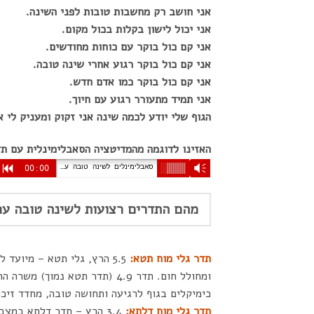
אני חושב רק מחשבות טובות לפני השינה.
אני יכול לישון בקלות בכול מקום.
אני קם כול בוקר עם כוחות מחודשים.
אני קם כול בוקר רגוע אחרי שינה טובה.
אני קם כול בוקר כמו אדם חדש.
אני תמיד מתעורר רגוע עם חיוך.
הגוף שלי יודע לכמה שינה אני זקוק ומעניק לי א
האזינו לדוגמה מהמדיטציה הסאבלימינלית עם ת
סאבלימינלים לשינה טובה עם תדרים בינוראלים ואיזוכרונים
R
00:00
Vm
מהם התדרים רצועות לשינה טובה עם
תדר גל
י מוח ת
טא:
5.5 הרץ, גלי תטא – מיועד
כימיקלים בגוף לרגיעה ותחושה טובה, מחדד זיכר
תדר גלי מוח דלתא
: