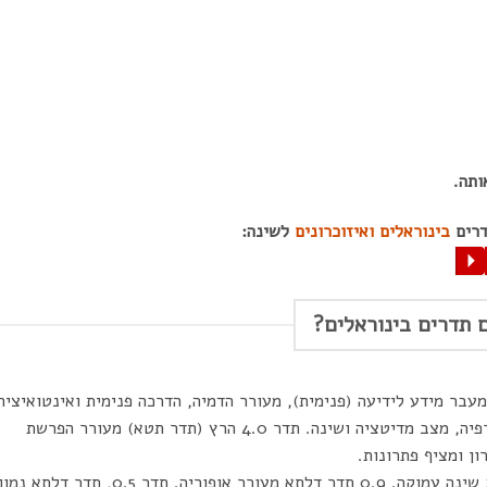
ותה.
דרים
בינוראלים ואיזוכרונים
לשינה:
P
 תדרים בינוראלים?
 למעבר מידע לידיעה (פנימית), מעורר הדמיה, הדרכה פנימית ואינטואיציה
ומחולל חום. תדר 4.9 (תדר תטא נמוך) משרה הרפיה, מצב מדיטציה ושינה. תדר 4.0 הרץ (תדר תטא) מעורר הפרשת
ון ומציף פתרונות.
3.4 הרץ – תדר דלתא במצב שינה עמוקה. 0.9 תדר דלתא מעורר אופוריה. תדר 0.5, תדר דלתא נ