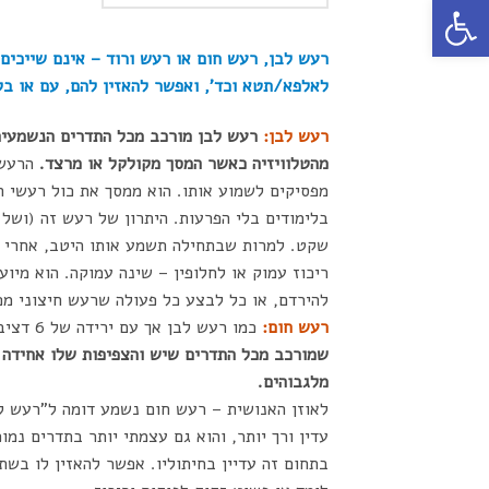
פתח סרגל נגישות
רעש לבן, רעש חום או רעש ורוד – אינם שייכים
לאלפא/תטא וכד', ואפשר להאזין להם, עם או בלי
רעש לבן:
רעש לבן מורכב מכל התדרים הנשמעים 
מהטלוויזיה כאשר המסך מקולקל או מרצד.
הרעש 
מפסיקים לשמוע אותו. הוא ממסך את כול רעשי 
בלימודים בלי הפרעות. היתרון של רעש זה (ושל
שקט. למרות שבתחילה תשמע אותו היטב, אחרי כ
ריכוז עמוק או לחלופין – שינה עמוקה. הוא מי
להירדם, או כל לבצע כל פעולה שרעש חיצוני מפ
רעש חום:
כמו רעש לבן אך עם ירידה של 6 דציבלים לכל עלייה באוקטבה אחת (רעש בתדרים נמוכים).
שמורכב מכל התדרים שיש והצפיפות שלו אחידה ל
מלגבוהים.
לאוזן האנושית – רעש חום נשמע דומה ל"רעש לב
עדין ורך יותר, והוא גם עצמתי יותר בתדרים נ
בתחום זה עדיין בחיתוליו. אפשר להאזין לו בשת