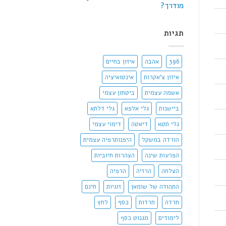
מודרך?
תגיות
396
אהבה
איזון בחיים
איזון צ'אקרות
אינטואיציה
אשמה עצמית
ביטחון עצמי
ביישנות
גלי אלפא
גלי דלתא
גלי תטא
דיאטה
דימוי עצמי
הורדה במשקל
היפנותרפיה עצמית
הפרעות שינה
הצהרות חיוביות
הצלחה
הרזיה
הרפיה
התהודה של שומאן
זוגיות
חינם
חרדה
חרדות
כסף
לחץ
לימודים
מגנוט כסף