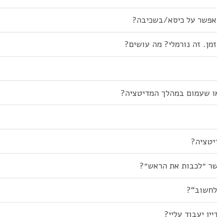
אפשר על כיסא/בשכיבה?
מן. זה נורמלי? מה עושים?
או שעמום במהלך המדיטציה?
יטציה?
שר ״לכבות את הראש״?
”לחשוב“?
ין יעבוד עליי?