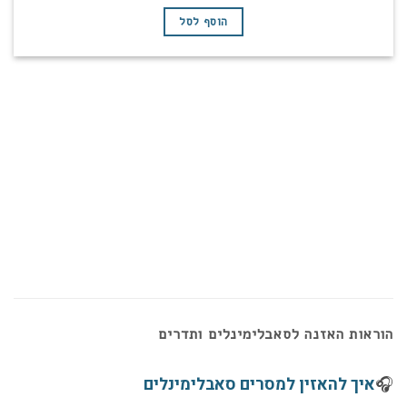
המקורי
הנוכחי
היה:
הוא:
הוסף לסל
₪399.
₪477.
הוראות האזנה לסאבלימינלים ותדרים
🎧
איך להאזין למסרים סאבלימינלים