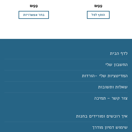
₪
99
₪
99
הוסף לסל
בחר אפשרויות
למוצר
זה
יש
מספר
סוגים.
ניתן
לדף הבית
לבחור
החשבון שלי
את
האפשרויות
המדיטציות שלי -הורדות
בעמוד
המוצר
שאלות ותשובות
צור קשר – תמיכה
איך רוכשים ומורידים בחנות
שימוש דמיון מודרך