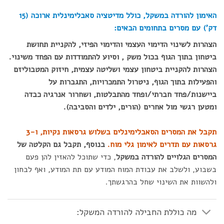
האימון להורדה במשקל, כולל מדיטציה סאבלימינלית ארוכה (15
דק') עם מסרים בתחומים הבאים:
הצהרות לשינוי הדימוי העצמי והדימוי הפיזי, להקניית תחושת
ביטחון בתוך הגוף בכול משק , וסיוע להתמודדות עם הפחד משינוי.
הצהרות להקניית ביטחון עצמי ושליטה עצמית, חיזוק המטבוליזם
והפעילות בתוך הגוף, ניטרול התמכרויות, התגברות על
ביישנות/פחד חברתי/ופחד מהתבלטות, ושחרור אנרגיה כבדה
ומטען רגשי מול אחרים (הורים, ילדים והסביבה).
תקבל את המסרים הסאבלימינלים בשלוש גרסאות נקיות, ו-3
גרסאות עם תדרים לאימון גלי מוח.
בנוסף, תקבל גם הקלטה של
המסרים הגלויים להורדה במשקל
, כדי שתוכל להאזין להן פעם
בשבוע, ולשלב את עבודת המוח המודע עם תת המודע, ואף לבחון
ולהשוות את השינוי שחל בהרגשתך.
מה כוללת החבילה להורדה המשקל: