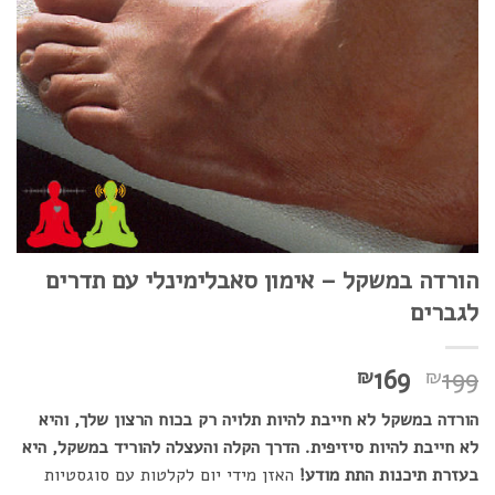
הורדה במשקל – אימון סאבלימינלי עם תדרים
לגברים
המחיר
המחיר
169
199
₪
₪
המקורי
הנוכחי
הורדה במשקל לא חייבת להיות תלויה רק בכוח הרצון שלך, והיא
היה:
הוא:
לא חייבת להיות סיזיפית. הדרך הקלה והעצלה להוריד במשקל, היא
₪169.
₪199.
בעזרת תיכנות התת מודע!
האזן מידי יום לקלטות עם סוגסטיות