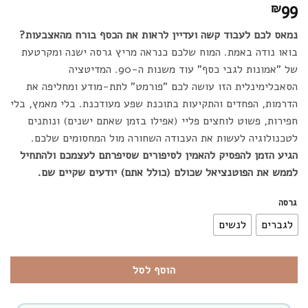
99
₪
נמאס לכם לעבוד קשה ועדיין לראות את הכסף בורח מהאצבעות?
בואו נודה באמת. המוח שלכם כנראה מריץ גרסה ישנה ומקרטעת
של "אמונות לגבי כסף" עוד משנות ה-90. המדיטציה
הסאבלימינלית הזו עושה לכם "פורמט" לתת-מודע ומחליפה את
הדרמות, הפחדים והתקיעות בתוכנת שפע מעודכנת. בלי מאמץ, בלי
חפירות, פשוט לוחצים פליי (אפילו בזמן שאתם ישנים) ונותנים
לטכנולוגיה לעשות את העבודה השחורה מול המחסומים שלכם.
הגיע הזמן להפסיק להאמין לסיפורים שסיפרתם לעצמכם ולהתחיל
לממש את הפוטנציאל שכולם (כולל אתם) יודעים שקיים שם.
גרסה
לגברים
לנשים
הוסף לסל