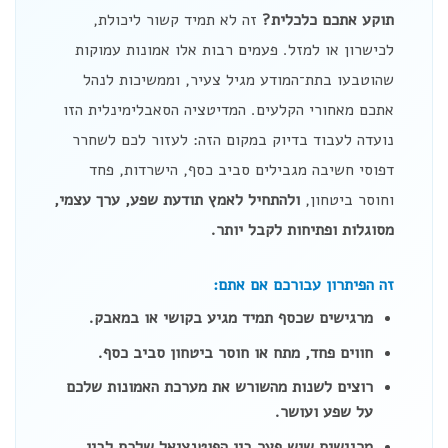
תוקע אתכם כלכלית?
זה לא תמיד קשור ליכולת,
לכישרון או למזל. פעמים רבות אלו אמונות עמוקות
שהוטבעו בתת־המודע מגיל צעיר, וממשיכות לנהל
אתכם מאחורי הקלעים. המדיטציה הסאבלימינלית הזו
נועדה לעבוד בדיוק במקום הזה: לעזור לכם לשחרר
דפוסי חשיבה מגבילים סביב כסף, הישרדות, פחד
וחוסר ביטחון,
ולהתחיל לאמץ תודעת שפע, ערך עצמי,
מסוגלות ופתיחות לקבל יותר.
זה הפיתרון עבורכם אם אתם:
מרגישים שכסף תמיד מגיע בקושי או במאבק.
חווים פחד, מתח או חוסר ביטחון סביב כסף.
רוצים לשנות מהשורש את מערכת האמונות שלכם
על שפע ועושר.
מרגישים שיש פער בין הפוטנציאל שלכם לבין