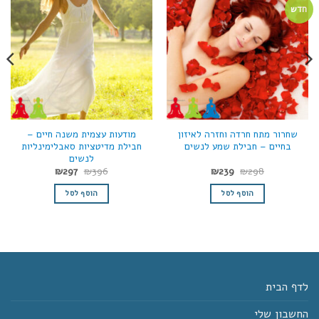
חדש
שחרור מתח חרדה וחזרה לאיזון
מודעות עצמית משנה חיים –
בחיים – חבילת שמע לנשים
חבילת מדיטציות סאבלימינליות
לנשים
המחיר
המחיר
המחיר
המחיר
₪
297
₪
396
₪
239
₪
298
המקורי
הנוכחי
המקורי
הנוכחי
היה:
הוא:
היה:
הוא:
הוסף לסל
הוסף לסל
₪297.
₪396.
₪239.
₪298.
לדף הבית
החשבון שלי