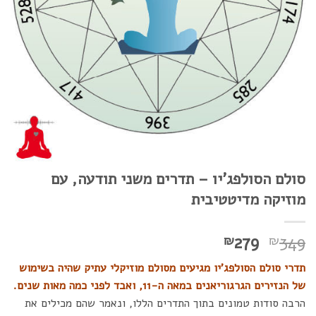
סולם הסולפג'יו – תדרים משני תודעה, עם
מוזיקה מדיטטיבית
המחיר
המחיר
279
349
₪
₪
המקורי
הנוכחי
תדרי סולם הסולפג'יו מגיעים מסולם מוזיקלי עתיק שהיה בשימוש
היה:
הוא:
של הנזירים הגרגוריאנים במאה ה-11, וא
בד לפני כמה מאו
ת שנים.
₪279.
₪349.
הרבה סודות טמונים בתוך התדרים הללו, ונאמר שהם מכילים את