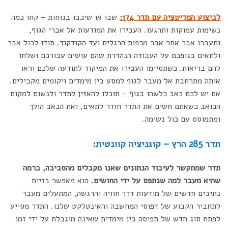
לביצוע המדיטציה עם תדר 174:
שבו או שיכבו בנוחות – קחו כמה
נשימות עמוקות ותרגעו. העבירו את המודעות אל אברי הגוף,
ותעברו אבר אחר אבר מכפות הרגלים ועד הקודקוד. תודו לכול אבר
ולתאים בגופכם על העבודה הנהדרת שהם עושים עבורכם ושלחו
להם בריאות. כשתסיימו העבירו את המיקוד לתודעה שלכם וראו
אותה מתרחבת אל מעבר לגוף למסע בין מימדים ויקומים מקבילים.
אם יש לכם כאב כלשהו בגוף – תוכלו להאזין לתדר ולנשום למקום
הכואב כשאתם חשים את התדר חודר לתאים, ואת הכאב הולך
ומתמוסס עם כול נשימה.
תדר 285 הרץ – קוגניציה קוונטית:
תדר שמתקשר לעיבוד הנתונים שאנו מקבלים מהסביבה, ברמה
שהיא מעבר למה שנתפס על ידי החושים.
הוא מאפשר בניית
נתיבים חדשים של מודעות דרך חוויה והרגשה, המתעלים מעבר
לתחביר הקבוע של דפוסי המחשבה והאינטלקט שלנו. התדר מסייע
לפתח סוג חדש של תפיסה בין מימדית שאינה מוגבלת על ידי זמן