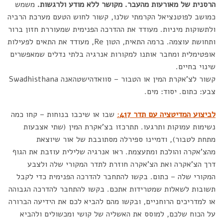
הרסנית של מאורעות מהעבר. מקושר ללא מודע ולרגשות.
משמש
כמושב לפוטנציאל הקרמתי שלנו, קשור לחוש הטעם מערכת הרביה
ולתשוקות מיניות. מעודד את ההדרכה הפנימית שמעוררת חזון ברור
ותחושת עוצמה. ברמה התאית, הטון Re, מעודד את התאים לפעילות
אופטימלית ומחבר אותנו למקורות אנרגיה בלתי נדלים שמאפשרים
שינוי בחיים.
קשור לצ'אקרת המין או הטבור – סוואדהישטהאנה Swadhisthana
צבע: כתום. יסוד: מים.
לביצוע המדיטציה עם תדר 417
:
שבו או שיכבו בנוחות – קחו כמה
נשימות עמוקות ותרגעו. תתרכזו בצ'אקרת המין (שתי אצבעות
מתחת לטבור), ודמיינו ספירלה מסתובבת של אור שיוצאת
מהצ'אקרה והולכת ומתעצמת. ראו אנרגיה שלילית עוזבת את הגוף
דרך הצ'אקרה ואת הצ'אקרה חוזרת לתדר המקורי שלה ולצבע
המקורי שלה – כתום. בקשו להתחבר להדרכה הפנימית כדי לקבל
תשובות לשאלות שמטרידות אתכם. בקשו להתחבר להדרכה הגבוהה
או למדריכים הרוחניים, ובקשו מהם להביא לכם את הידיעה הברורה
על הכוח שלכם, למוסס את האשליה של קושי ומכשולים ולהביא