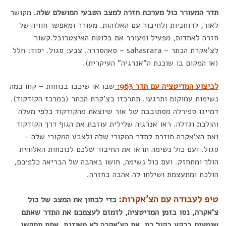
תדר המעורר כול מערכת חזרה למצב הטבעי המושלם שלה.
מקושר
לאור, לרוחניות ולחיבור עם האלוהות. מעורר ומאפשר חוויה של
חזרה לאחדות, מפעיל ומעורר את בלוטת האיצטרובל.קשור
לצ'אקרת הכתר – sahasrara – סאהסררה. צבע: סגול. יסוד: חלל
(או המקום בו שוכנת ה"אנרגיה" העיקרית).
לביצוע המדיטציה עם תדר 963:
שבו או שיכבו בנוחות – קחו כמה
נשימות עמוקות ותרגעו. תתרכזו בצ'קרת הכתר (במרכז הקודקוד).
דמיינו ספירלה מסתובבת של אור שיוצאת מהקודקוד כלפי מעלה
והולכת וגדלה. ראו אנרגיה שלילית עוזבת את הגוף דרך הקודקוד
ואת הצ'אקרה חוזרת לתדר המקורי שלה ולצבע המקורי שלה –
סגול. ועם כול נשימה תראו את החיבור שלכם לנוכחות האלוהית
הולך ומתחזק. ועם כול נשימה, חושו באהבה של הבריאה כלפיכם,
הולכת ומתעצמת ושילחו לה אהבה בחזרה.
טיפ לעבודה עם הצ'אקרות:
כדי לבחון את המצב של כול
צ'אקרה, נסו בזמן המדיטציה, לזמזם לעצמכם את התדר שאתם
שומעים ברקע בקול רם. אם הצ'אקרה לא מאוזנת, אתם תתקשו