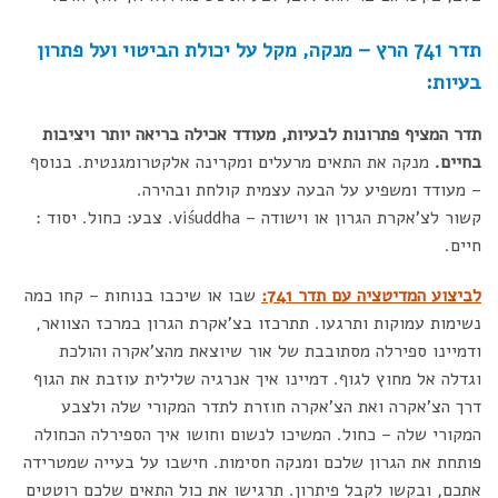
תדר 741 הרץ – מנקה, מקל על יכולת הביטוי ועל פתרון
בעיות:
תדר המציף פתרונות לבעיות, מעודד אכילה בריאה יותר ויציבות
בחיים.
מנקה את התאים מרעלים ומקרינה אלקטרומגנטית. בנוסף
– מעודד ומשפיע על הבעה עצמית קולחת ובהירה.
קשור לצ'אקרת הגרון או וישודה – viśuddha. צבע: כחול. יסוד :
חיים.
לביצוע המדיטציה עם תדר 741:
שבו או שיכבו בנוחות – קחו כמה
נשימות עמוקות ותרגעו. תתרכזו בצ'אקרת הגרון במרכז הצוואר,
ודמיינו ספירלה מסתובבת של אור שיוצאת מהצ'אקרה והולכת
וגדלה אל מחוץ לגוף. דמיינו איך אנרגיה שלילית עוזבת את הגוף
דרך הצ'אקרה ואת הצ'אקרה חוזרת לתדר המקורי שלה ולצבע
המקורי שלה – כחול. המשיכו לנשום וחושו איך הספירלה הכחולה
פותחת את הגרון שלכם ומנקה חסימות. חישבו על בעייה שמטרידה
אתכם, ובקשו לקבל פיתרון. תרגישו את כול התאים שלכם רוטטים