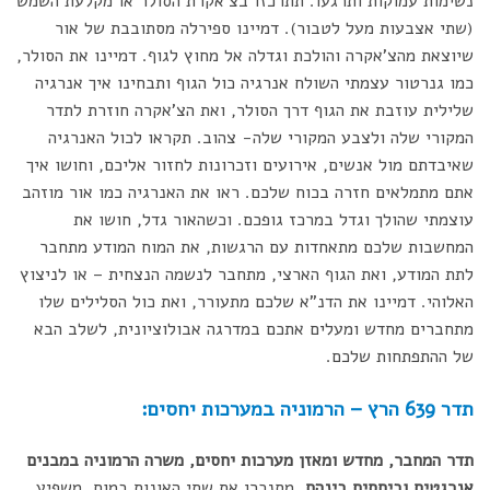
נשימות עמוקות ותרגעו. תתרכזו בצ'אקרת הסולר או מקלעת השמש
(שתי אצבעות מעל לטבור). דמיינו ספירלה מסתובבת של אור
שיוצאת מהצ'אקרה והולכת וגדלה אל מחוץ לגוף. דמיינו את הסולר,
כמו גנרטור עצמתי השולח אנרגיה כול הגוף ותבחינו איך אנרגיה
שלילית עוזבת את הגוף דרך הסולר, ואת הצ'אקרה חוזרת לתדר
המקורי שלה ולצבע המקורי שלה- צהוב. תקראו לכול האנרגיה
שאיבדתם מול אנשים, אירועים וזכרונות לחזור אליכם, וחושו איך
אתם מתמלאים חזרה בכוח שלכם. ראו את האנרגיה כמו אור מוזהב
עוצמתי שהולך וגדל במרכז גופכם. וכשהאור גדל, חושו את
המחשבות שלכם מתאחדות עם הרגשות, את המוח המודע מתחבר
לתת המודע, ואת הגוף הארצי, מתחבר לנשמה הנצחית – או לניצוץ
האלוהי. דמיינו את הדנ"א שלכם מתעורר, ואת כול הסלילים שלו
מתחברים מחדש ומעלים אתכם במדרגה אבולוציונית, לשלב הבא
של ההתפתחות שלכם.
תדר 639 הרץ – הרמוניה במערכות יחסים:
תדר המחבר, מחדש ומאזן מערכות יחסים, משרה הרמוניה במבנים
אנרגטים וביחסים בינהם.
מסנכרן את שתי האונות במוח, משפיע