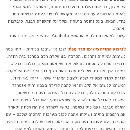
על איזון, בריאות ושלווה במערכות יחסים, ומאפשר לתאי הגוף
להיות בהרמוניה עם הסביבה. מקושר לריפוי בעיות רגשיות כמו
פחד, קנאה, כעס וחוסר ביטחון, מקל על תקשורת הבנה, סובלנות
ואהבה.
קשור לצ'אקרת הלב אנאהאטא Anahata. צבע: ירוק. יסוד: אויר.
לביצוע המדיטציה עם תדר 639:
שבו או שיכבו בנוחות – קחו כמה
נשימות עמוקות ותרגעו. תתרכזו בצ'אקרת הלב במרכז בית החזה,
ודמיינו ספירלה מסתובבת של אור שיוצאת מהלב והולכת וגדלה.
דמיינו איך אנרגיה שלילית עוזבת את הגוף דרך הלב ואת הצ'אקרה
חוזרת לתדר המקורי שלה ולצבע המקורי שלה – ירוק (או ורוד).
המשיכו לנשום אל הלב ותראו להבה קרירה בצבע ירוק אזמרגד
שנדלקת במרכז הלב, וגדלה עם כול נשימה. ועם כול נשימה,
המשיכו להגדיל את הלהבה עד שתצא ותקיף את כול גופכם ואת
ההילה סביבו. ועם כול נשימה, בקשו לשחרר את הדואליות ולאחד
את ההפכים בחיים ושילחו אהבה לכול מערכות היחסים שלכם – עם
הסביבה, עם עצמכם ועם מקור הבריאה. ואם יש לכם בעייה רפואית
בלב, בקשו גם בריאות ללב, לבעיות נשימה ולאיזון לחץ הדם.