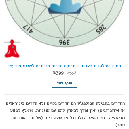
סולם הסולפג'יו האבוד – חבילת תדרים מורחבת לשינוי תודעתי
המחיר
המחיר
₪
399
₪
558
המקורי
הנוכחי
היה:
הוא:
הוסף לסל
₪399.
₪558.
התדרים בחבילת הסולפג'יו הם תדרים נקיים (לא תדרים בינוראלים
או איזוכרונים) ואין צורך להאזין להם עם אוזניות. מומלץ לבצע
מדיטציה בזמן ההאזנה ולתרגל עד שעה ביום (של תדר אחד או
יותר).