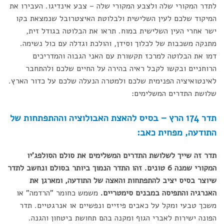
לתדר המקורי שלה ולצבע המקורי שלה – צבע אינדיגו. העבירו את
המיקוד שלכם לעין השלישית ולבלוטת האיצטרובל שנמצאת בקו
ישר אחרי העין השלישית במוח. תראו את הבלוטה בגודל זית,
מתנקה משכבות של לכלוך וסידן, והולכת וגדלה עם כול נשימה.
דמו את הבלוטה למרכז תקשורת עם האני הגבוה והמדריכים
הרוחניים ובקשו לקבל ראיה בהירה על החיים שלכם ולהתחבר
לאינטואיציה הפנימית שלכם ולמטרה הנעלה שלכם על כדור הארץ.
שלושת התדרים המשלימים:
תדר 174 הרץ – בסיס להאצת האבולוציה וההתפתחות של
התודעה, מפחית כאב:
תדר זה שייך לשלושת התדרים המשלימים את סולם הסולפג'יו
המקורי שמנה 6 טונים. זהו התדר הנמוך ביותר בסולם ונחשב לתדר
שיוצר בסיס יציב להתפתחות והאצה של התודעה, ומארגן את
האנרגיה והתפיסה במבנים סימטריים.
משמש כחומר "הרדמה" או
משכך טבעי ומקל על כאבים פיזיים ונפשיים או אנרגטיים. תדר
הפונה ישירות לאברי הגוף ומקנה בהם תחושת ביטחון והגנה.