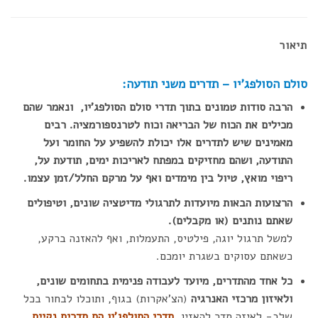
תיאור
סולם הסולפג'יו – תדרים משני תודעה:
הרבה סודות טמונים בתוך תדרי סולם הסולפג'יו, ונאמר שהם
מכילים את הכוח של הבריאה וכוח לטרנספורמציה. רבים
מאמינים שיש לתדרים אלו יכולת להשפיע על החומר ועל
התודעה, ושהם מחזיקים במפתח לאריכות ימים, תודעת על,
ריפוי מואץ, טיול בין מימדים ואף על מרקם החלל/זמן עצמו.
הרצועות הבאות מיועדות לתרגולי מדיטציה שונים, וטיפולים
שאתם נותנים (או מקבלים).
למשל תרגול יוגה, פילטיס, התעמלות, ואף להאזנה ברקע,
כשאתם עסוקים בשגרת יומכם.
כל אחד מהתדרים, מיועד לעבודה פנימית בתחומים שונים,
ולאיזון מרכזי האנרגיה
(הצ'אקרות) בגוף, ותוכלו לבחור בכל
שלב- לאיזה תדר להאזין.
תדרי הסולפג'יו הם תדרים נקיים,