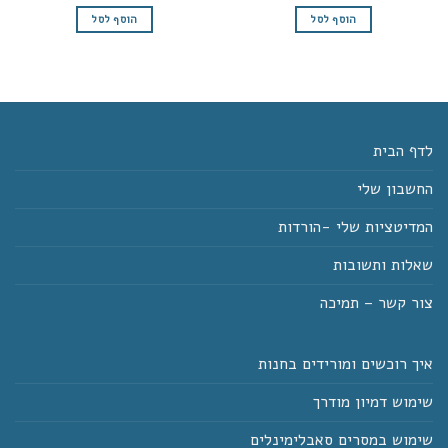
המקורי
הנוכחי
היה:
הוא:
הוסף לסל
הוסף לסל
₪99.
₪129.
לדף הבית
החשבון שלי
המדיטציות שלי -הורדות
שאלות ותשובות
צור קשר – תמיכה
איך רוכשים ומורידים בחנות
שימוש דמיון מודרך
שימוש במסרים סאבלימינלים