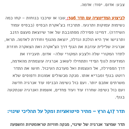
צבע: אדום. יסוד: אדמה.
לביצוע המדיטציה עם תדר 396
:
שבו או שיכבו בנוחות – קחו כמה
נשימות עמוקות ותרגעו. תתרכזו בצ'אקרת הבסיס (בבסיס עמוד
השידרה). דמיינו ספירלה מסתובבת של אור שיוצאת מעצם הזנב
ותרגישו איך היא הולכת וגדלה, יוצאת מהגוף וחודרת לאדמה. תראו,
אנרגיה שלילית עוזבת את הגוף דרך הצ'אקרה ואת הצאקרה חוזרת
לתדר המקורי שלה ולצבע המקורי שלה- אדום. תעבירו את
המודעות לגוף הפיזי ותתחילו לשאוב אנרגיה עוצמתית מהאדמה,
דרך הספירלה, אל העצמות ואל מערכת העיכול. חושו את התדר
רוטט בגוף ומבריא אותו. מנקה מכשולים אמונות ודפוסים שלא
משרתים אתכם יותר. ועם כול נשימה הכניסו עוד אנרגיה חדשה
ועם כול נשיפה שחררו עוד ועוד פחדים, אשמות ואנרגיה שנתקעה
בגוף.
תדר 417 הרץ – מתיר סיטואציות ומקל על תהליכי שינוי:
תדר שמיצר אנרגיה של שינוי, מנקה חוויות טראומטיות והשפעה