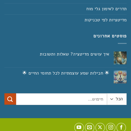
תדרים לאימון גלי מוח
מדיטציות לפי טכניקות
פוסטים אחרונים
איך עושים מדיטציה? שאלות ותשובות
אין
תגובות
על
איך
🌟 חבילות שמע עוצמתיות לכל תחומי החיים 🌟
עושים
מדיטציה?
אין
שאלות
תגובות
על
ותשובות
🌟
חבילות
חיפוש
שמע
עוצמתיות
עבור:
לכל
תחומי
החיים
🌟