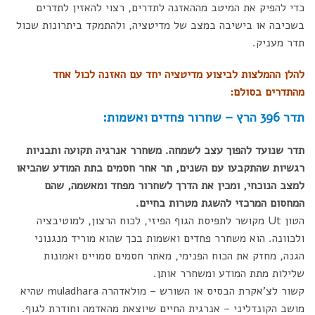
כדי להפיק את המיטב מההאזנה לתדרים, רצוי להאזין לתדרים
בשכיבה או בישיבה במצב של מדיטציה, ולהתמקד ביתרונות שכול
תדר מעניק.
להלן ההמלצות לביצוע מדיטציה יחד עם האזנה לכול אחד
מהתדרים בסולם:
תדר 396 הרץ – שחרור פחדים ואשמות:
תדר שנועד להפוך עצב לשמחה. משחרר אנרגיה תקועה ותבניות
רגשיות שהתקבעו עם השנים, תר אחר חסמים בתת המודע שהביאו
למצב הנוכחי, ומכין את הדרך לשחרור מפחד ומאשמה, שהם
המחסום המרכזי להשגת מטרות בחיים.
הטון Ut מקושר לתפיסת הגוף הפיזי, לכוח הרצון, למוטיבציה
ולכוונה. הוא משחרר פחדים ואשמות בכך שהוא מוריד מנגנוני
הגנה, מחזק את הכוח הפנימי, מאתר חסמים סמויים ואמונות
שלילות מתת המודע ומשחרר אותן.
קשור לצ'אקרת הבסיס או השורש – מולאדהרה muladhara שהיא
מושב הקונדליני – אנרגית החיים שיוצאת מהאדמה וחודרת לגוף.