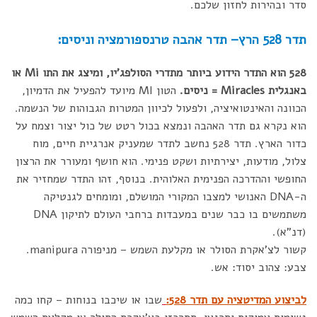
סדר ובהירות לחזון שלכם.
תדר 528 הרץ– תדר אהבה טרנספורמציה וניסים:
528 הוא התדר הידוע ביותר מתדרי הסולפג'יו, ומיצג את התו Mi או
באנגלית Miracles = ניסים.
הטון MI מיועד להפעיל את הדמיון,
הכוונה והאינטואיציה, ולפעול לכיוון המטרות הגבוהות של הנשמה.
הוא נקרא גם תדר האהבה ונמצא בכול רטט של כול יצור וצמח על
כדור הארץ. תדר 528 נחשב לתדר שמעניק אנרגיית חיים, מוח
צלול, מודעות, יצירתיות ושקט פנימי. הוא חושף ומעורר את הרצון
החופשי וההדרכה הפנימית האלוהית. בנוסף, זהו התדר שמחזיר את
ה-DNA האנושי למצבו המקורי המושלם, ומומחים לגנטיקה
משתמשים בו כבר שנים במעבדות ברחבי העולם לתיקון DNA
(דנ"א).
קשור לצ'אקרת הסולר או מקלעת השמש – מניפורה manipura.
צבע: צהוב יסוד: אש.
לביצוע המדיטציה עם תדר 528:
שבו או שיכבו בנוחות – קחו כמה