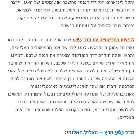
וחלל ליניארים ועל ידי דפוסי מחשבה אוטומטים של האגו, ויוצר
איזון בשדות בין מימדיים דרך אמת וחכמה. הוא עוזר למציאת
ביטוי אמיתי דרך היגיון ואינטלקט שגורר גם עשייה מדוייקת,
ופותח צוהר להצצה על נצחיות הנשמה.
לביצוע המדיטציה עם תדר 285
:
שבו או שיכבו בנוחות – קחו כמה
נשימות עמוקות ותרגעו. זמנו קרן של אור מהמישורים העליונים,
ותראו אותה חודרת דרך הקודקוד ומאירה את המוח שלכם. דמיינו
את מאגר הידע שקיים בשכל הלוגי שלכם, ושלחו קרן אור שתחבר
בין האינטליגנציה הלוגית הארצית שלכם, לאינטליגנציה של האני
הגבוה או הנשמה שלכם. לאחר מכן שילחו רשת אור מסביב לכול
הפלנטה וחברו את שתי האינטליגנציות לאינטליגנציה
האוניברסליות של התודעה הקולקטיבית; ובכול הזמן הזה, המשיכו
לראות את שלושת האינטליגנציות מתאחדות, ואת האור זורם
לשלושת מוקדי הידע, ומאיר נקודות אפלות שהסתתרו עד היום
בצללים.
תדר 963 הרץ – הצליל האלוהי: