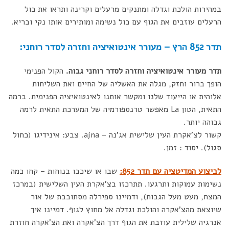
במהירות הולכת וגדלה ומתנקים מרעלים וקרינה ותראו את כול
הרעלים עוזבים את הגוף עם כול נשימה ומותירים אותו נקי ובריא.
תדר 852 הרץ – מעורר אינטואיציה וחזרה לסדר רוחני:
תדר מעורר אינטואיציה וחזרה לסדר רוחני גבוה.
הקול הפנימי
הופך ברור וחזק, מגלה את האשליה של החיים ואת השליחות
אלוהית או הייעוד שלנו ומקשר אותנו לאינטואיציה הפנימית. ברמה
התאית, הטון La מאפשר טרנספורמיה של המערכת התאית לרמה
גבוהה יותר.
קשור לצ'אקרת העין שלישית אג'נה – ajna. צבע: אינידיגו (כחול
סגול). יסוד : זמן.
לביצוע המדיטציה עם תדר 852:
שבו או שיכבו בנוחות – קחו כמה
נשימות עמוקות ותרגעו. תתרכזו בצ'אקרת העין השלישית (במרכז
המצח, מעט מעל הגבות), ודמיינו ספירלה מסתובבת של אור
שיוצאת מהצ'אקרה והולכת וגדלה אל מחוץ לגוף. דמיינו איך
אנרגיה שלילית עוזבת את הגוף דרך הצ'אקרה ואת הצ'אקרה חוזרת