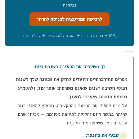
ובשינה
לרכישת המדיטציה לכניסה להריון
MP3 ✦ הורדה מיידית ✦ האזנה ללא הגבלה ✦ לכל מכשיר
כך משלבים את ההאזנה בשגרת היום:
מסרים תת־הכרתיים מיועדים לחזק את הכוונה שלך לשנות
דפוסי חשיבה ישנים שאינם משרתים אותך עוד, ולהטמיע
דפוסים חדשים שיעבדו למענך.
על מנת להפיק את המיטב מההקשבה, מומלץ להאזין כמה
שיותר במשך היום והלילה לתקופה מסוימת — מכיוון שהם
עובדים כמו שטיפת מוח חיובית.
קבעי את כוונתך:
1