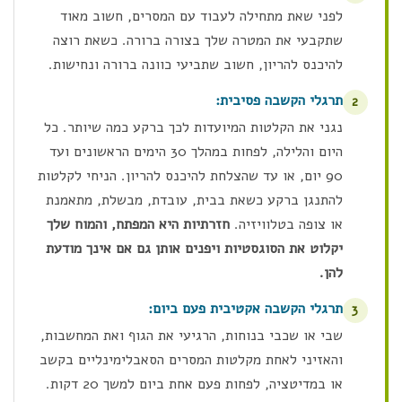
לפני שאת מתחילה לעבוד עם המסרים, חשוב מאוד
שתקבעי את המטרה שלך בצורה ברורה. כשאת רוצה
להיכנס להריון, חשוב שתביעי כוונה ברורה ונחישות.
תרגלי הקשבה פסיבית:
2
נגני את הקלטות המיועדות לכך ברקע כמה שיותר. כל
היום והלילה, לפחות במהלך 30 הימים הראשונים ועד
90 יום, או עד שהצלחת להיכנס להריון. הניחי לקלטות
להתנגן ברקע כשאת בבית, עובדת, מבשלת, מתאמנת
או צופה בטלוויזיה.
חזרתיות היא המפתח, והמוח שלך
יקלוט את הסוגסטיות ויפנים אותן גם אם אינך מודעת
להן.
תרגלי הקשבה אקטיבית פעם ביום:
3
שבי או שכבי בנוחות, הרגיעי את הגוף ואת המחשבות,
והאזיני לאחת מקלטות המסרים הסאבלימינליים בקשב
או במדיטציה, לפחות פעם אחת ביום למשך 20 דקות.