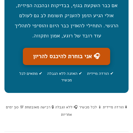
אם כבר השקעת בגוף, בבדיקות ובהכנה הפיזית,
אולי הגיע הזמן להעניק תשומת לב גם לעולם
הרגשי. התחילי להאזין כבר היום והוסיפי לתהליך
עוד רובד של רוגע, אמון ותקווה.
🎧 אני בוחרת להיכנס להריון
✔
הורדה מיידית ✔ האזנה ללא הגבלה ✔ מתאים לכל
מכשיר
⬇️ הורדה מיידית 📱 לכל מכשיר 🎧 ללא הגבלה 🔒 רכישה מאובטחת 💯 30 ימים
אחריות