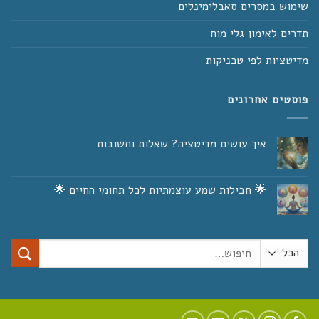
שימוש במסרים סאבלימינלים
תדרים לאימון גלי מוח
מדיטציות לפי טכניקות
פוסטים אחרונים
איך עושים מדיטציה? שאלות ותשובות
אין
תגובות
על
איך
🌟 חבילות שמע עוצמתיות לכל תחומי החיים 🌟
עושים
מדיטציה?
אין
שאלות
תגובות
על
ותשובות
🌟
חבילות
חיפוש
שמע
עוצמתיות
עבור:
לכל
תחומי
החיים
🌟