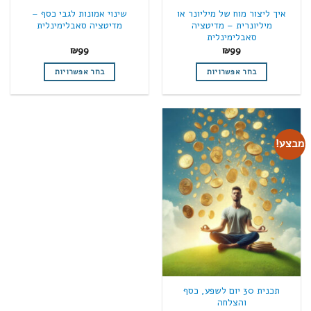
איך ליצור מוח של מיליונר או
שינוי אמונות לגבי כסף –
מיליונרית – מדיטציה
מדיטציה סאבלימינלית
סאבלימינלית
₪
99
₪
99
בחר אפשרויות
בחר אפשרויות
למוצר
למוצר
זה
זה
יש
יש
מספר
מספר
מבצע!
סוגים.
סוגים.
ניתן
ניתן
לבחור
לבחור
את
את
האפשרויות
האפשרויות
בעמוד
בעמוד
המוצר
המוצר
תכנית 30 יום לשפע, כסף
והצלחה