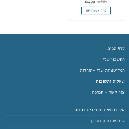
המחיר
המחיר
₪
499
₪
665
המקורי
הנוכחי
היה:
הוא:
בחר אפשרויות
₪499.
₪665.
למוצר
זה
יש
מספר
סוגים.
ניתן
לדף הבית
לבחור
החשבון שלי
את
האפשרויות
המדיטציות שלי -הורדות
בעמוד
המוצר
שאלות ותשובות
צור קשר – תמיכה
איך רוכשים ומורידים בחנות
שימוש דמיון מודרך