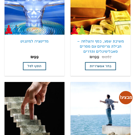
משיכת שפע, כסף והצלחה –
מדיטציה למיגנוט
חבילת פרימיום עם מסרים
סאבלימינלים ותדרים
המחיר
המחיר
₪
99
₪
199
₪
267
המקורי
הנוכחי
היה:
הוא:
בחר אפשרויות
הוסף לסל
₪199.
₪267.
למוצר
זה
יש
מספר
מבצע!
סוגים.
ניתן
לבחור
את
האפשרויות
בעמוד