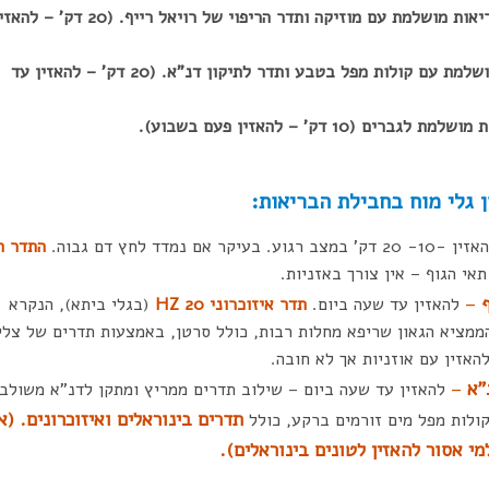
4. מסרים סאבלימנלים לבריאות מושלמת עם מוזיקה ותדר הריפוי של רויאל רייף. (20 דק' – 
5. סאבלימנלים לבריאות מושלמת עם קולות מפל בטבע ותדר לתיקון דנ"א. (20 דק' – להאזין עד
 גלי מוח בחבילת הבריאות:
1- 20 דק' במצב רגוע. בעיקר אם נמדד לחץ דם גבוה.
התדר ה
אי הגוף – אין צורך באזניות.
ף
–
להאזין עד שעה ביום.
תדר איזוכרוני 20 HZ
(בגלי ביתא), הנקרא
לה ע"י הממציא הגאון שריפא מחלות רבות, כולל סרטן, באמצעות תדרים של צלי
להאזין עם אוזניות אך לא חובה.
"א
–
להאזין עד שעה ביום – שילוב תדרים ממריץ ומתקן לדנ"א משולב
תדרים בינוראלים ואיזוכרונים. (א
י אסור להאזין לטונים בינורא
לים).