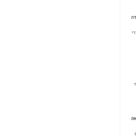
דה
די
יד
את
ם