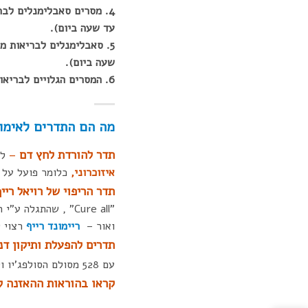
עד שעה ביום).
שעה ביום).
6. המסרים הגלויים לבריאות מושלמת לגברים (10 דק' – להאזין פעם בשבוע).
מה הם התדרים לאימון
תדר להורדת לחץ דם
–
להאזין -0
איזוכרוני,
כלומר פועל על ת
תדר הריפוי של
רויאל ר
יי
"Cure all" , שהתג
ואור –
ריימונד רייף
רצוי 
תדרים להפעלת ותיקון דנ
עם 528 מסולם הסולפג'יו וקולות מפל מים זורמים ברקע, כולל
קראו בהוראות ההאזנה למ