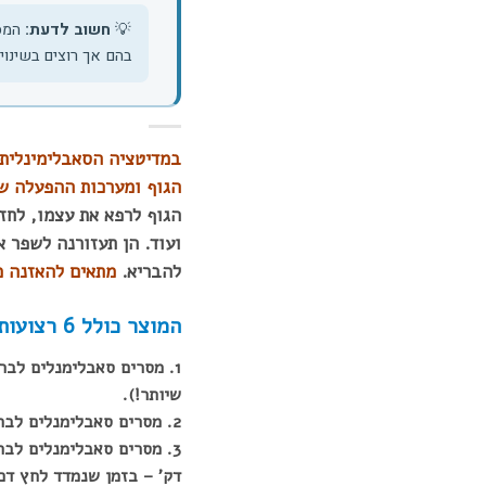
💡
חשוב לדעת:
המסר
בהם אך רוצים בשינוי
במדיטציה הס
אבלימינ
לית
הגוף ומערכות ההפעלה ש
הגוף לרפא את עצמו, לחז
ועוד. הן תעזורנה לשפר 
להבריא.
מתאים להאזנה מ
המוצר כולל 6 רצועות שמע להורדה:
שיותר!).
2. מסרים סאבלימנלים לבריאות מושלמת עם רחש גלי ים. (20 דק' – להאזנה בלולאה – כמה שיותר!).
דק' – בזמן שנמדד לחץ דם 