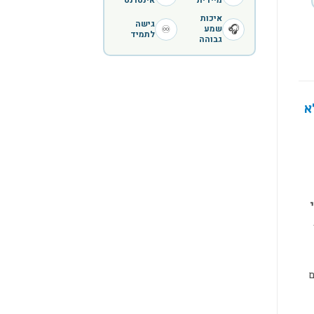
מיידית
אינטרנט
איכות
גישה
♾️
🎧
שמע
לתמיד
גבוהה
א
ם