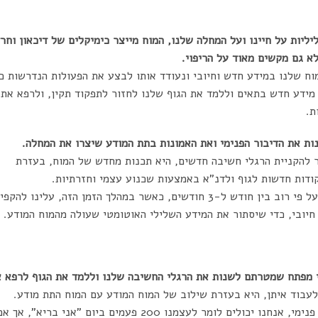
יות על חיינו ועל המחלה שלנו, המוח מייצר כימיקלים של דיכאון וחר
א גם מקשים מאוד על הריפוי.
וח שלנו במידע חדש וחיובי ונעודד אותו לבצע את הפעולות הנדרשות כ
 מידע חדש בתאים וללמד את הגוף שלנו לחזור לתפקוד תקין, ולרפא את
ת.
ות את הדיבור הפנימי ואת האמונות בתת המודע שיצרו את המחלה.
ר להקניית הרגלי חשיבה חדשים, היא תכנות מחדש של המוח, בעזרת
ודות חדשות לגוף ולדנ"א באמצעות שכנוע עצמי וחזרתיות.
הקניית הרגל חדש, לוקחת על פי רוב בין חודש ל-3 חודשים, כאשר במהלך הזמן הזה, עלינו להקפ
 חיובי, כדי שיסתור את המידע השלילי האוטומטי שעולה מהמוח המודע.
י מפתח שמטרתם לשנות את הרגלי החשיבה שלנו וללמד את הגוף לרפא 
לעבוד איתן, היא בעזרת שילוב של המוח המודע עם המוח התת מודע.
כשאנו רוצים ליצור שכנוע פנימי, אנחנו יכולים לומר לעצמנו 200 פעמים ביום "אני בריא", אך א